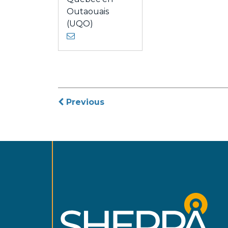
Outaouais
(UQO)
Post
Previous
navigation