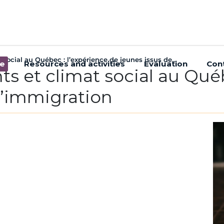
 social au Québec : l’expérience de jeunes issus de...
se
Resources and activities
Evaluation
Con
ts et climat social au Québ
l’immigration