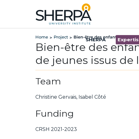
Home
Project
Bien-être des enfants et climat
>
>
SHERPA
Experti
Bien-être des enfan
de jeunes issus de 
Team
Christine G
ervais,
Isabel Côté
Funding
CRSH 2021-2023