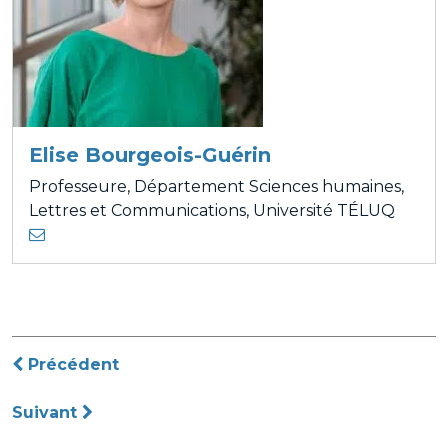
Elise Bourgeois-Guérin
Professeure, Département Sciences humaines,
Lettres et Communications, Université TÉLUQ
Navigation
Précédent
de
Suivant
l’article