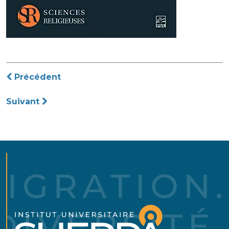
Navigation
Précédent
de
Suivant
l’article