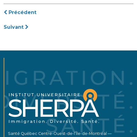
Navigation
Précédent
de
Suivant
l’article
Santé Québec Centre-Ouest-de-l’Île-de-Montréal —