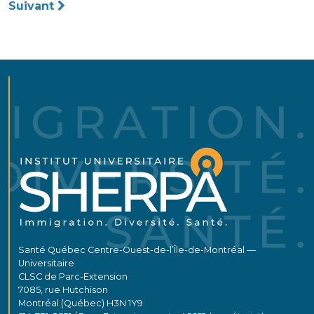
Suivant
l’article
Santé Québec Centre-Ouest-de-l’Île-de-Montréal —
Universitaire
CLSC de Parc-Extension
7085, rue Hutchison
Montréal (Québec) H3N 1Y9