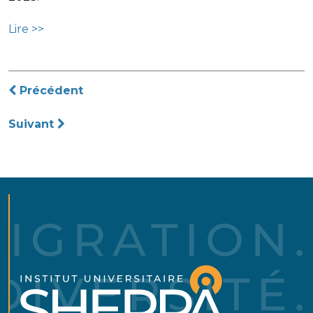
Lire >>
Navigation
Précédent
de
Suivant
l’article